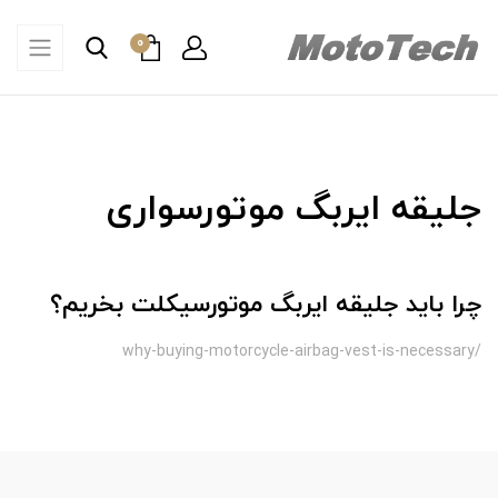
0
جلیقه ایربگ موتورسواری
چرا باید جلیقه ایربگ موتورسیکلت بخریم؟
/why-buying-motorcycle-airbag-vest-is-necessary