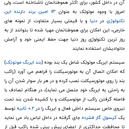
آن در داخل کشور، برای اکثر هموطنانمان ناشناخته است، ولی
امروز با وجود موتوتِک به عنوان
13 امین
برند دارنده این
تکنولوژی
در
دنیا
و با قیمتی بسیار متفاوت از نمونه های
خارجی، این امکان برای هموطنانمان مهیا شده تا بتوانند از به
روز ترین تکنولوژی روز دنیا جهت حفظ ایمنی خود و آرامش
خانوادیشان استفاده نمایند.
سیستم ایربگ موتوتِک شامل یک بند بوده (
بند ایربگ موتوتِک
)
که امکان اتصال آن به موتورسیکلت را فراهم می آورد (راکب
بند را روی موتورسیکلت نصب کرده و در هر بار سوار شدن آن را
به راحتی به ایربگ خود متصل می نماید)، در هنگام تصادف با
فاصله گرفتن راکب از موتوسیکلت و با کشیده شدن بند تحت
نیروی خاص سیستم داخلی فعال و ایربگ را در
0.2 ثانیه
توسط
یک
کپسول گاز فشرده
جای گرفته در داخل لباس باد می نماید
تا محافظت حداکثری از اعضای پیش بینی شده راکب قبل از