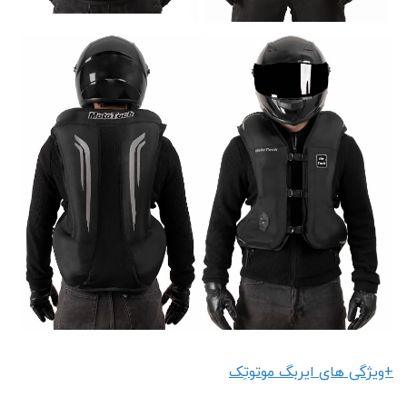
+ویژگی های ایربگ موتوتِک