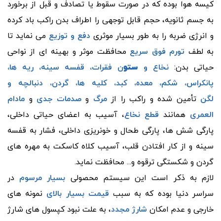
کیسه هوا بوده که در صورت سقوط یا تصادف و قبل از برخورد
به جسم ثانویه، حجم قابل توجهی را اطراف بدن راکب باد کرده
و انرژی ضربه را به طور بسیار موثری
دفع و توزیع
می نماید تا
به لطف
تورم فوق سریع
محافظت موثر و بهینه ای از نواحی
حیاتی بدن:
نخاع و
ستو
ن فقرات، قفسه سینه، ریه ها،
پانکراس، شکم، معده، کبد، کلیه ها، گردن، دنبالچه و
لگن
تأمین شده و راکب را از
مرگ
و
صدمات جدی
و
مادام
العمری
همانند
قطع نخاع
، آسیب به اعضای حیاتی داخلی،
پارگی شش ها، پارگی طحال و خونریزی داخلی، فشار به قفسه
سینه و از کار افتادن قلب، آسیب کلاه کاسکت به مهره های
گردن و شکستگی ترقوه و... محافظت نماید.
لازم به ذکر است این سیستم محصولی
بسیار مرسوم
در
سراسر دنیا بوده که به سبب
قیمت بسیار بالای
نمونه های
خارجی و عدم امکان
شارژ مجدد
، به علت نبود کپسول های شارژ