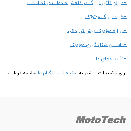
+میزان تأثیر ایربگ در کاهش صدمات در تصادفات
+خرید ایربگ موتوتِک
+درباره موتوتِک بیش تر بدانید
+داستان شکل گیری موتوتِک
+تأییدیه‌های ما
برای توضیحات بیشتر به
صفحه اینستاگرام ما
مراجعه فرمایید.