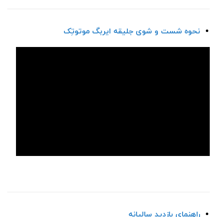
نحوه شست و شوی جلیقه ایربگ موتوتِک
راهنمای بازدید سالیانه