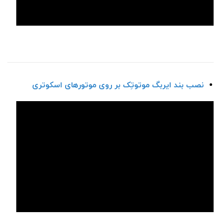
نصب بند ایربگ موتوتِک بر روی موتور‌های اسکوتری