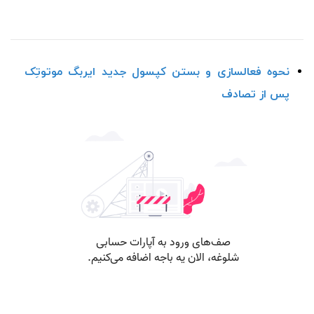
نحوه فعالسازی و بستن کپسول جدید ایربگ موتوتِک
پس از تصادف