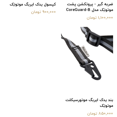
ضربه گیر - پروتکشن پشت
کپسول یدک ایربگ موتوتِک
موتوتِک مدل CoreGuard-B
900,000 تومان
1,100,000 تومان
بند یدک ایربگ موتورسیکلت
موتوتِک
850,000 تومان