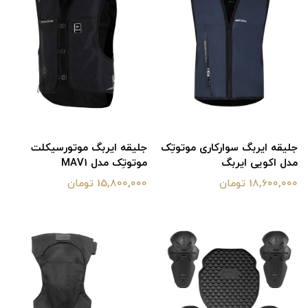
جلیقه ایربگ سوارکاری موتوتِک
جلیقه ایربگ موتورسیکلت
مدل اکویی ایربگ
موتوتِک مدل MAV1
18,600,000 تومان
15,800,000 تومان