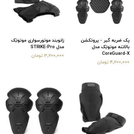
پک ضربه گیر - پروتکشن
زانوبند موتورسواری موتوتِک
بالاتنه موتوتِک مدل
مدل STRIKE-Pro
CoreGuard-X
3,200,000 تومان
4,200,000 تومان