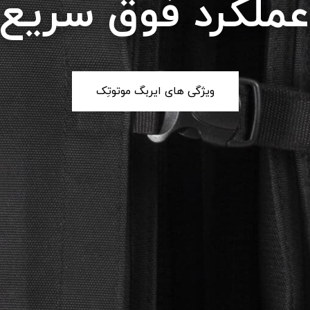
محافظت موثر
ایربگ موتورسیکلت چیست؟