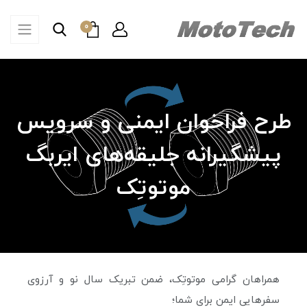
0
طرح فراخوان ایمنی و سرویس
پیشگیرانه جلیقه‌های ایربگ
موتوتِک
همراهان گرامی موتوتِک، ضمن تبریک سال نو و آرزوی
سفرهایی ایمن برای شما؛