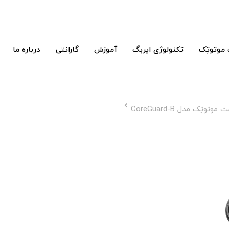
موتوتِک
تکنولوژی ایربگ
آموزش
گارانتی
درباره ما
ِک مدل CoreGuard-B