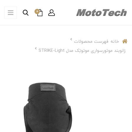
0
خانه
فهرست محصولات
زانوبند موتورسواری موتوتِک مدل STRIKE-Light