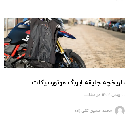
تاریخچه جلیقه ایربگ موتورسیکلت
01 بهمن 1403
در
مقالات
محمد حسین تقی زاده