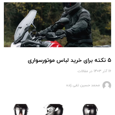
۵ نکته برای خرید لباس موتورسواری
16 آذر 1403
در
مقالات
محمد حسین تقی زاده