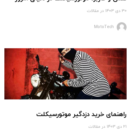
30 دی 1403
در
مقالات
MotoTech
راهنمای خرید دزدگیر موتورسیکلت
21 دی 1403
در
مقالات