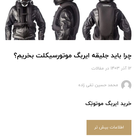
چرا باید جلیقه ایربگ موتورسیکلت بخریم؟
12 آذر 1403
در
مقالات
محمد حسین تقی زاده
خرید ایربگ موتوتِک
اطلاعات بیش تر